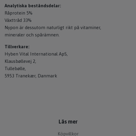
Analytiska beståndsdelar:
Råprotein 5%
Växttråd 33%
Nypon är dessutom naturligt rikt på vitaminer,
mineraler och spårämnen.
Tillverkare:
Hyben Vital International ApS,
Klausbøllevej 2,
Tullebølle,
5953 Tranekær, Danmark
Läs mer
Köpvillkor