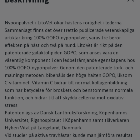
Nyponpulvret i LitoVet ökar hästens rörlighet i lederna.
Sammanlagt finns det över trettio publicerade vetenskapliga
artiklar kring 100% GOPO-nyponpulver, varav tre berör
effekten på häst och två på hund. LitoVet är rikt på den
patenterade galaktolipiden GOPO, som anses vara en
väsentlig komponent i den ledbefrämjande egenskapens hos
100% GOPO-nyponpulver. Genom den patenterade tork- och
malningsmetoden, bibehålls den höga halten GOPO, liksom
C-vitaminet. Vitamin C bidrar till normal kollagenbildning
som har betydelse för broskets och benstommens nor­mala
funktion, och bidrar till att skydda cellerna mot oxidativ
stress.
Patenten ägs av Dansk Lantbruksforskning, Köpenhamns
Universitet, Rigshospitalet i Köpenhamn samt tillverkaren
Hyben Vital på Langeland, Danmark.
Vid studier på aktiva travhästar kunde man jämföra resultat