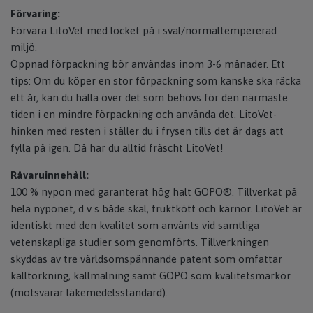
Förvaring:
Förvara LitoVet med locket på i sval/normaltempererad
miljö.
Öppnad förpackning bör användas inom 3-6 månader. Ett
tips: Om du köper en stor förpackning som kanske ska räcka
ett år, kan du hälla över det som behövs för den närmaste
tiden i en mindre förpackning och använda det. LitoVet-
hinken med resten i ställer du i frysen tills det är dags att
fylla på igen. Då har du alltid fräscht LitoVet!
Råvaruinnehåll:
100 % nypon med garanterat hög halt GOPO®. Tillverkat på
hela nyponet, d v s både skal, fruktkött och kärnor. LitoVet är
identiskt med den kvalitet som använts vid samtliga
vetenskapliga studier som genomförts. Tillverkningen
skyddas av tre världsomspännande patent som omfattar
kalltorkning, kallmalning samt GOPO som kvalitetsmarkör
(motsvarar läkemedelsstandard).