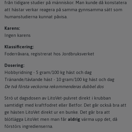
från tidigare studier på människor. Man kunde då konstatera
att hästar verkar reagera på samma gynnsamma sätt som
humanstudierna kunnat påvisa.
Karens:
Ingen karens
Klassificering:
Foderråvara, registrerat hos Jordbruksverket
Dosering:
Hobbyridning - 5 gram/100 kg häst och dag
Tränande/tävlande häst - 10 gram/100 kg häst och dag
De två första veckorna rekommenderas dubbel dos
Strö ut dagsdosen av LitoVet-pulvret direkt i krubban
samtidigt med kraftfodret eller Betfor. Det går också bra att
ge hästen LitoVet direkt ur en bunke. Det går bra att
blötlägga LitoVet men man får
aldrig
värma upp det, då
förstörs ingredienserna.