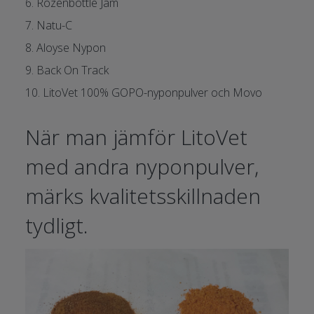
6. Rozenbottle Jam
7. Natu-C
8. Aloyse Nypon
9. Back On Track
10. LitoVet 100% GOPO-nyponpulver och Movo
När man jämför LitoVet
med andra nyponpulver,
märks kvalitetsskillnaden
tydligt.